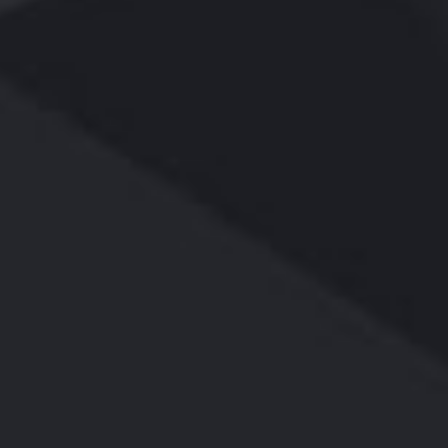
产品展示
一家具有高效生产水平和检测手段的螺丝等紧固件的生产厂家
滚球app网页版-滚球(中国)37
滚球app网页版-滚球(中国)01